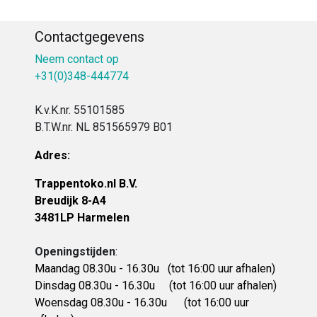
Contactgegevens
Neem contact op
+31(0)348-444774
K.v.K.nr. 55101585
B.T.W.nr. NL 851565979 B01
Adres:
Trappentoko.nl B.V.
Breudijk 8-A4
3481LP Harmelen
Openingstijden
:
Maandag 08.30u - 16.30u
(tot 16:00 uur afhalen)
Dinsdag 08.30u - 16.30u
(tot 16:00 uur afhalen)
Woensdag 08.30u - 16.30u (tot 16:00 uur