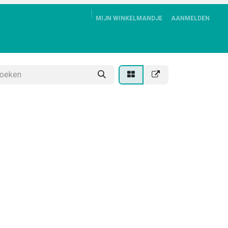
MIJN WINKELMANDJE
AANMELDEN
ALBUM
DOWNLOADS
CONTACT
KLANTENSERVICE