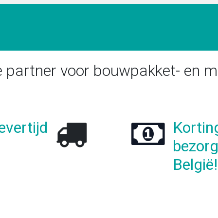
TRAPPENSHOP
MAATWERK
CONFIGURATOR
FOTO
 partner voor bouwpakket- en m
evertijd
Kortin
bezorg
België!