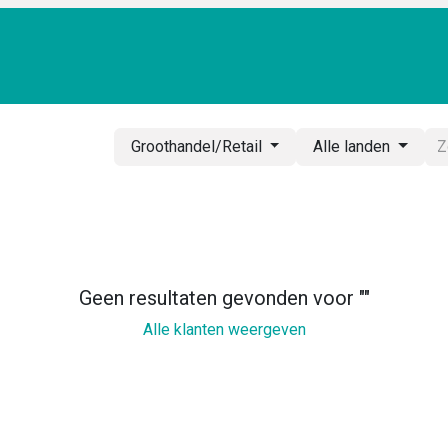
TRAPPENSHOP
MAATWERK
CONFIGURATOR
FOTO
Groothandel/Retail
Alle landen
Geen resultaten gevonden voor "
"
Alle klanten weergeven