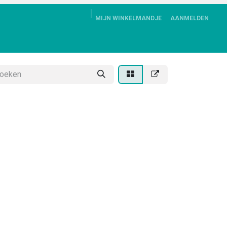
MIJN WINKELMANDJE
AANMELDEN
ALBUM
DOWNLOADS
CONTACT
KLANTENSERVICE